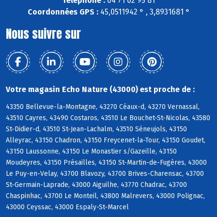
Téléphone :
04 71 02 95 81
Coordonnées GPS :
45,0511942 ° , 3,8931681 °
Nous suivre sur
Votre magasin Echo Nature (43000) est proche de :
43350 Bellevue-la-Montagne, 43270 Céaux-d, 43270 Vernassal,
43510 Cayres, 43490 Costaros, 43510 Le Bouchet-St-Nicolas, 43580
St-Didier-d, 43510 St-Jean-Lachalm, 43510 Séneujols, 43150
Alleyrac, 43150 Chadron, 43150 Freycenet-la-Tour, 43150 Goudet,
43150 Laussonne, 43150 Le Monastier s/Gazeille, 43150
Moudeyres, 43150 Présailles, 43150 St-Martin-de-Fugères, 43000
Le Puy-en-Velay, 43700 Blavozy, 43700 Brives-Charensac, 43700
St-Germain-Laprade, 43000 Aiguilhe, 43770 Chadrac, 43700
Chaspinhac, 43700 Le Monteil, 43800 Malrevers, 43000 Polignac,
43000 Ceyssac, 43000 Espaly-St-Marcel