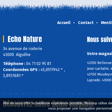
Accueil
Contact
Menti
Echo Nature
Nous suiv
34 avenue de roderie
Votre magasi
43000 Aiguilhe
43350 Bellevue-
Téléphone :
04 71 02 95 81
Jean-Lachalm, 4
Coordonnées GPS :
45,0511942 ° ,
43150 Moudeyre
3,8931681 °
Laprade, 43000 
Découvrez notre 2eme magasin
Afin de vous offrir la meilleure expérience possible, Biocoop utilise d
vous proposer une navigation personnal