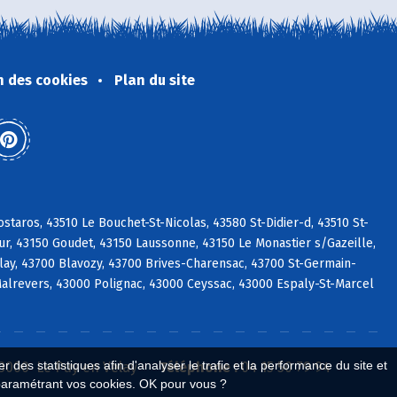
n des cookies
Plan du site
taros, 43510 Le Bouchet-St-Nicolas, 43580 St-Didier-d, 43510 St-
ur, 43150 Goudet, 43150 Laussonne, 43150 Le Monastier s/Gazeille,
lay, 43700 Blavozy, 43700 Brives-Charensac, 43700 St-Germain-
Malrevers, 43000 Polignac, 43000 Ceyssac, 43000 Espaly-St-Marcel
 des statistiques afin d'analyser le trafic et la performance du site et
43000 Le Puy en Velay
Téléphone :
04 15 50 79 94
paramétrant vos cookies. OK pour vous ?