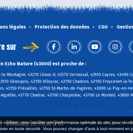
ons légales
Protection des données
CGU
Gestio
re sur
n Echo Nature (43000) est proche de :
la-Montagne, 43270 Céaux-d, 43270 Vernassal, 43510 Cayres, 43490 Cos
3510 Séneujols, 43150 Alleyrac, 43150 Chadron, 43150 Freycenet-la-To
s, 43150 Présailles, 43150 St-Martin-de-Fugères, 43000 Le Puy-en-Ve
Aiguilhe, 43770 Chadrac, 43700 Chaspinhac, 43700 Le Monteil, 43800 
Biocoop La Fleur D'or
es cookies : pour assurer une performance optimale du site, pour récolter
Avenue Salvador Allende , 
isée en toute sécurité. Vous pouvez changer d'avis à tout moment en 