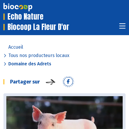
Echo Nature
Biocoop La Fleur D'or
Accueil
Tous nos producteurs locaux
Domaine des Adrets
Partager sur