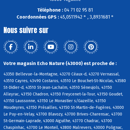
Téléphone :
04 71 02 95 81
Coordonnées GPS :
45,0511942 ° , 3,8931681 °
Nous suivre sur
Votre magasin Echo Nature (43000) est proche de :
43350 Bellevue-la-Montagne, 43270 Céaux-d, 43270 Vernassal,
43510 Cayres, 43490 Costaros, 43510 Le Bouchet-St-Nicolas, 43580
St-Didier-d, 43510 St-Jean-Lachalm, 43510 Séneujols, 43150
Alleyrac, 43150 Chadron, 43150 Freycenet-la-Tour, 43150 Goudet,
43150 Laussonne, 43150 Le Monastier s/Gazeille, 43150
Moudeyres, 43150 Présailles, 43150 St-Martin-de-Fugères, 43000
Le Puy-en-Velay, 43700 Blavozy, 43700 Brives-Charensac, 43700
St-Germain-Laprade, 43000 Aiguilhe, 43770 Chadrac, 43700
Chaspinhac, 43700 Le Monteil, 43800 Malrevers, 43000 Polignac,